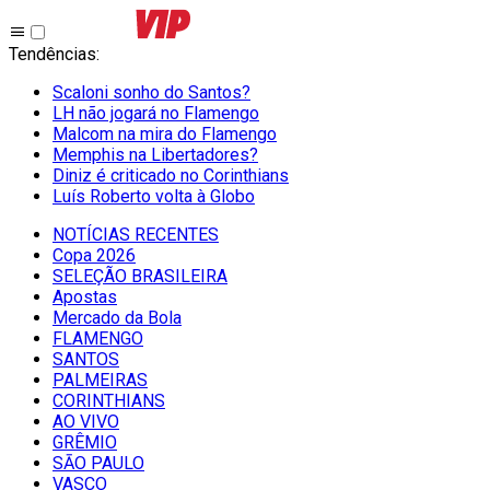
Tendências
:
Scaloni sonho do Santos?
LH não jogará no Flamengo
Malcom na mira do Flamengo
Memphis na Libertadores?
Diniz é criticado no Corinthians
Luís Roberto volta à Globo
NOTÍCIAS RECENTES
Copa 2026
SELEÇÃO BRASILEIRA
Apostas
Mercado da Bola
FLAMENGO
SANTOS
PALMEIRAS
CORINTHIANS
AO VIVO
GRÊMIO
SĀO PAULO
VASCO