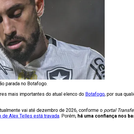
ão parada no Botafogo.
es mais importantes do atual elenco do
Botafogo
, por sua qual
e atualmente vai até dezembro de 2026, conforme o
portal Transfe
 de Alex Telles está travada
. Porém,
há uma confiança nos ba