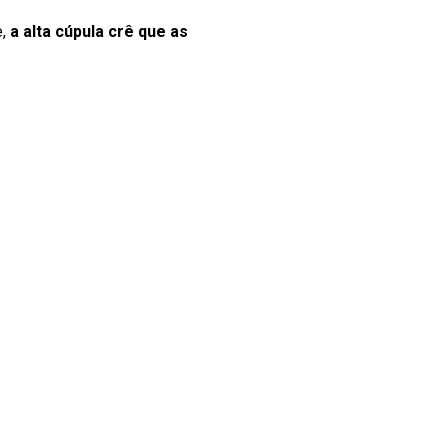
e,
a alta cúpula crê que as