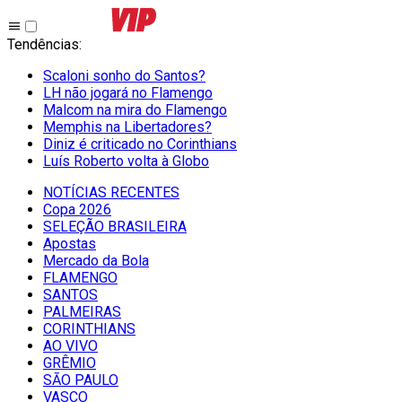
Tendências
:
Scaloni sonho do Santos?
LH não jogará no Flamengo
Malcom na mira do Flamengo
Memphis na Libertadores?
Diniz é criticado no Corinthians
Luís Roberto volta à Globo
NOTÍCIAS RECENTES
Copa 2026
SELEÇÃO BRASILEIRA
Apostas
Mercado da Bola
FLAMENGO
SANTOS
PALMEIRAS
CORINTHIANS
AO VIVO
GRÊMIO
SĀO PAULO
VASCO