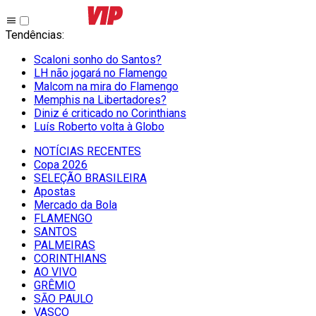
Tendências
:
Scaloni sonho do Santos?
LH não jogará no Flamengo
Malcom na mira do Flamengo
Memphis na Libertadores?
Diniz é criticado no Corinthians
Luís Roberto volta à Globo
NOTÍCIAS RECENTES
Copa 2026
SELEÇÃO BRASILEIRA
Apostas
Mercado da Bola
FLAMENGO
SANTOS
PALMEIRAS
CORINTHIANS
AO VIVO
GRÊMIO
SĀO PAULO
VASCO