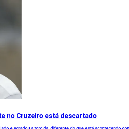
te no Cruzeiro está descartado
iado e agradou a torcida, diferente do que está acontecendo com