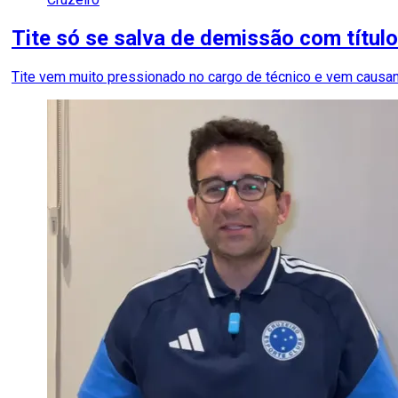
Tite só se salva de demissão com título
Tite vem muito pressionado no cargo de técnico e vem causa