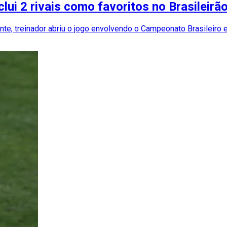
nclui 2 rivais como favoritos no Brasileirã
nte, treinador abriu o jogo envolvendo o Campeonato Brasileiro 