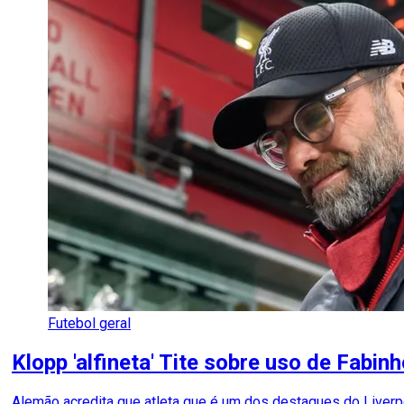
Futebol geral
Klopp 'alfineta' Tite sobre uso de Fabin
Alemão acredita que atleta que é um dos destaques do Liver