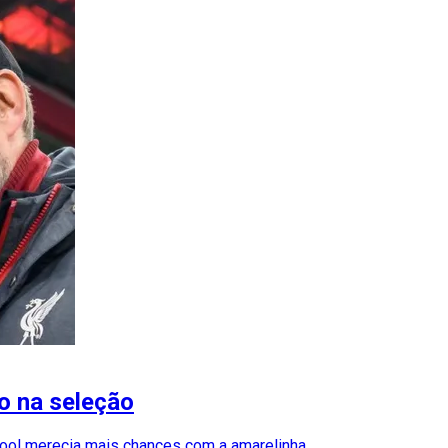
ho na seleção
pool merecia mais chances com a amarelinha