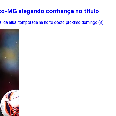
tico-MG alegando confiança no título
l da atual temporada na noite deste próximo domingo (8)