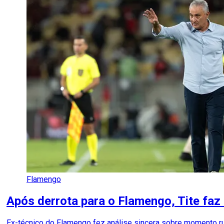
Flamengo
Após derrota para o Flamengo, Tite faz
Ex-técnico do Flamengo fez análise sincera sobre momento ru