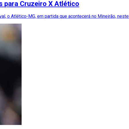
 para Cruzeiro X Atlético
ival, o Atlético-MG, em partida que acontecerá no Mineirão, nest