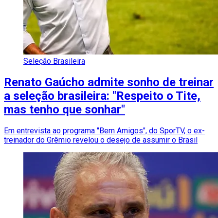
Seleção Brasileira
Renato Gaúcho admite sonho de treinar
a seleção brasileira: "Respeito o Tite,
mas tenho que sonhar"
Em entrevista ao programa "Bem Amigos", do SporTV, o ex-
treinador do Grêmio revelou o desejo de assumir o Brasil