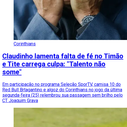
Corinthians
Claudinho lamenta falta de fé no Timão
e Tite carrega culpa: "Talento não
some"
Em participação no programa Seleção SporTV, camisa 10 do
Red Bull Brtagantino e algoz do Corinthians no jogo da última
segunda-feira (25) relembrou sua passagem sem brilho pelo
CT Joaquim Grava