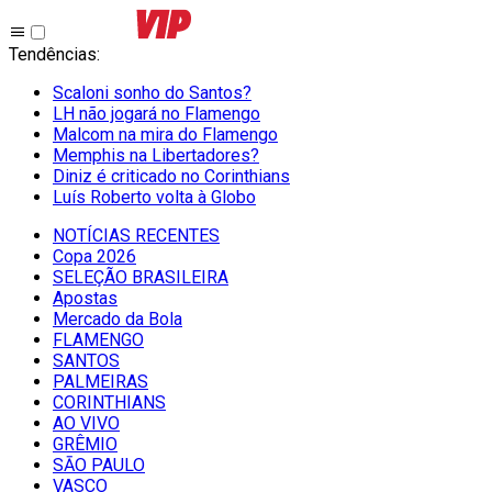
Tendências
:
Scaloni sonho do Santos?
LH não jogará no Flamengo
Malcom na mira do Flamengo
Memphis na Libertadores?
Diniz é criticado no Corinthians
Luís Roberto volta à Globo
NOTÍCIAS RECENTES
Copa 2026
SELEÇÃO BRASILEIRA
Apostas
Mercado da Bola
FLAMENGO
SANTOS
PALMEIRAS
CORINTHIANS
AO VIVO
GRÊMIO
SĀO PAULO
VASCO