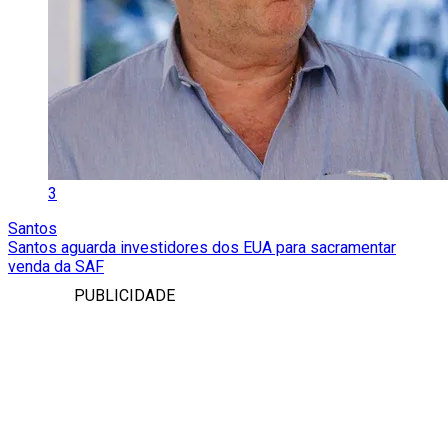
3
Santos
Santos aguarda investidores dos EUA para sacramentar
venda da SAF
PUBLICIDADE