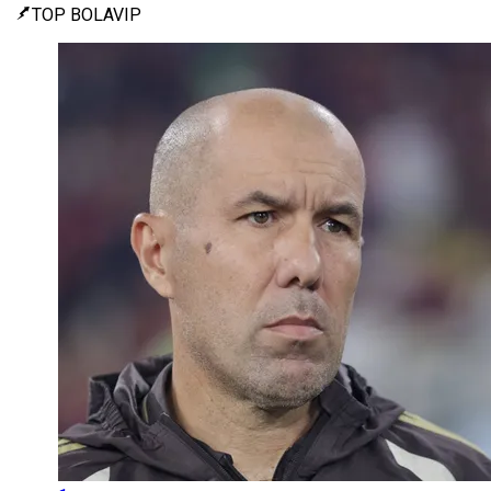
TOP BOLAVIP