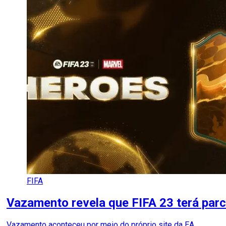
FIFA
Vazamento revela que FIFA 23 terá par
Vazamento aconteceu por meio do próprio site da EA