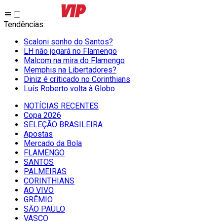
Tendências
:
Scaloni sonho do Santos?
LH não jogará no Flamengo
Malcom na mira do Flamengo
Memphis na Libertadores?
Diniz é criticado no Corinthians
Luís Roberto volta à Globo
NOTÍCIAS RECENTES
Copa 2026
SELEÇÃO BRASILEIRA
Apostas
Mercado da Bola
FLAMENGO
SANTOS
PALMEIRAS
CORINTHIANS
AO VIVO
GRÊMIO
SĀO PAULO
VASCO