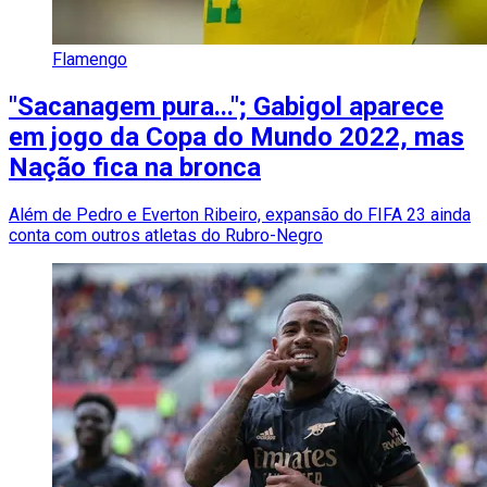
Flamengo
"Sacanagem pura..."; Gabigol aparece
em jogo da Copa do Mundo 2022, mas
Nação fica na bronca
Além de Pedro e Everton Ribeiro, expansão do FIFA 23 ainda
conta com outros atletas do Rubro-Negro