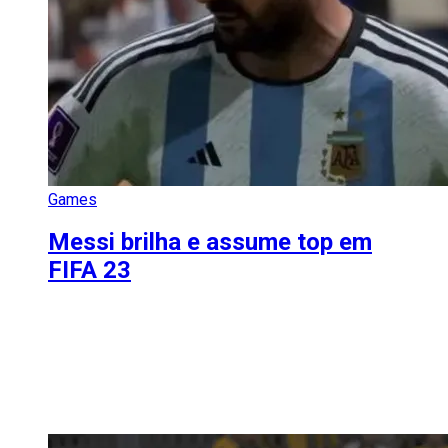
Games
Messi brilha e assume top em
FIFA 23