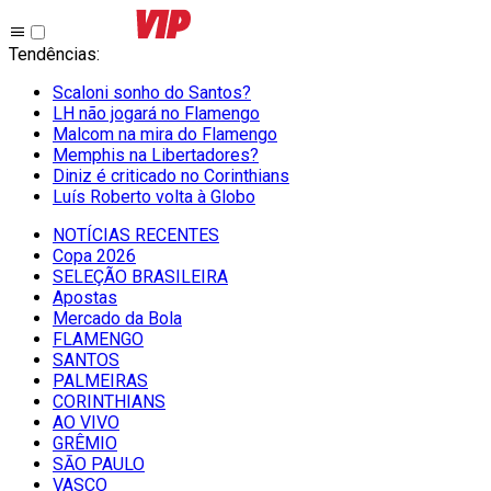
Tendências
:
Scaloni sonho do Santos?
LH não jogará no Flamengo
Malcom na mira do Flamengo
Memphis na Libertadores?
Diniz é criticado no Corinthians
Luís Roberto volta à Globo
NOTÍCIAS RECENTES
Copa 2026
SELEÇÃO BRASILEIRA
Apostas
Mercado da Bola
FLAMENGO
SANTOS
PALMEIRAS
CORINTHIANS
AO VIVO
GRÊMIO
SĀO PAULO
VASCO