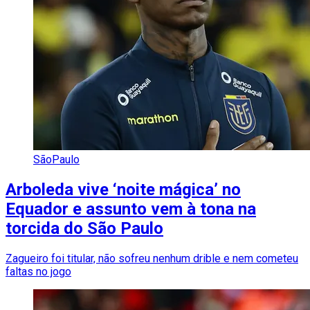
SãoPaulo
Arboleda vive ‘noite mágica’ no
Equador e assunto vem à tona na
torcida do São Paulo
Zagueiro foi titular, não sofreu nenhum drible e nem cometeu
faltas no jogo