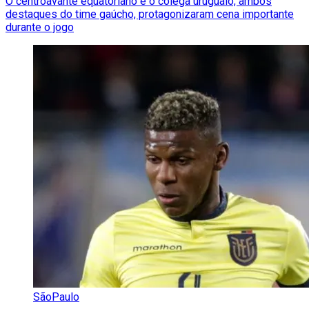
O centroavante equatoriano e o colega uruguaio, ambos
destaques do time gaúcho, protagonizaram cena importante
durante o jogo
SãoPaulo