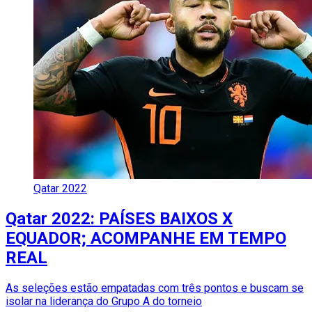
Qatar 2022
Qatar 2022: PAÍSES BAIXOS X
EQUADOR; ACOMPANHE EM TEMPO
REAL
As seleções estão empatadas com três pontos e buscam se
isolar na liderança do Grupo A do torneio