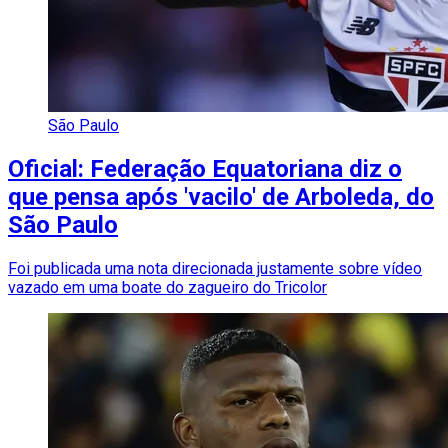
São Paulo
Oficial: Federação Equatoriana diz o
que pensa após 'vacilo' de Arboleda, do
São Paulo
Foi publicada uma nota direcionada justamente sobre vídeo
vazado em uma boate do zagueiro do Tricolor