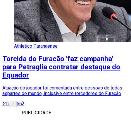
Athletico Paranaense
Torcida do Furacão 'faz campanha'
para Petraglia contratar destaque do
Equador
Atuação do jogador foi comentada entre pessoas de todas
aspartes do mundo, inclusive entre torcedores do Furacão
1
2
5
6
3
PUBLICIDADE