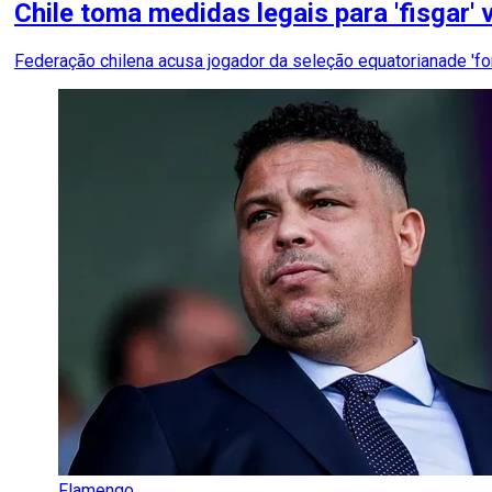
Chile toma medidas legais para 'fisgar
Federação chilena acusa jogador da seleção equatorianade 'fo
Flamengo