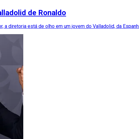
lladolid de Ronaldo
 a diretoria está de olho em um jovem do Valladolid, da Espanh