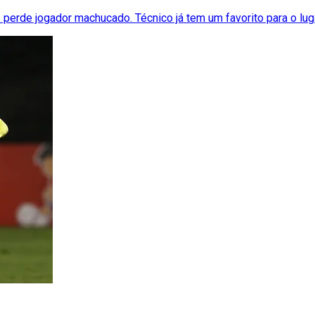
perde jogador machucado. Técnico já tem um favorito para o lug