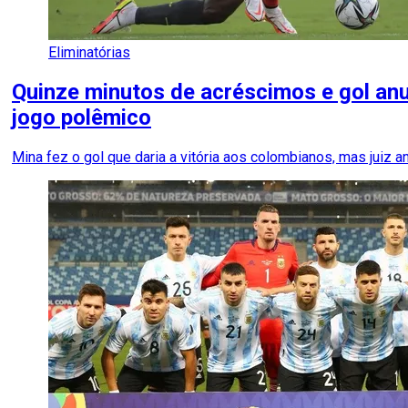
Eliminatórias
Quinze minutos de acréscimos e gol an
jogo polêmico
Mina fez o gol que daria a vitória aos colombianos, mas juiz 