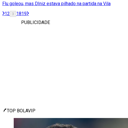
Flu goleou, mas DIniz estava pilhado na partida na Vila
1
2
18
19
3
PUBLICIDADE
TOP BOLAVIP