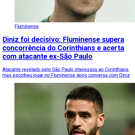
Fluminense
Diniz foi decisivo: Fluminense supera
concorrência do Corinthians e acerta
com atacante ex-São Paulo
Atacante revelado pelo São Paulo interessou ao Corinthians,
mas escolheu jogar no Fluminense após conversa com Diniz