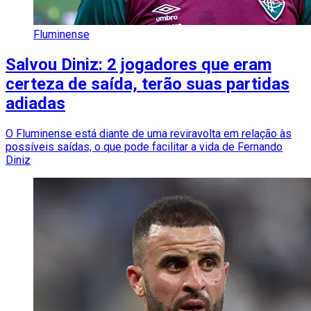
Fluminense
Salvou Diniz: 2 jogadores que eram
certeza de saída, terão suas partidas
adiadas
O Fluminense está diante de uma reviravolta em relação às
possíveis saídas, o que pode facilitar a vida de Fernando
Diniz