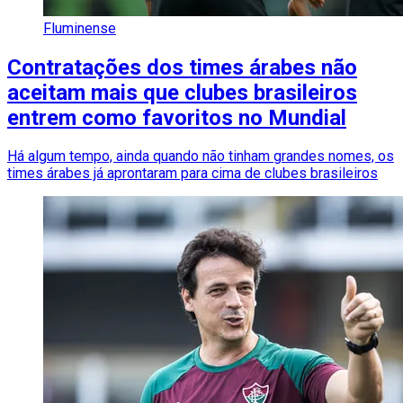
Fluminense
Contratações dos times árabes não
aceitam mais que clubes brasileiros
entrem como favoritos no Mundial
Há algum tempo, ainda quando não tinham grandes nomes, os
times árabes já aprontaram para cima de clubes brasileiros