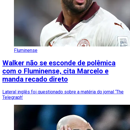
Fluminense
Walker não se esconde de polêmica
com o Fluminense, cita Marcelo e
manda recado direto
Lateral inglês foi questionado sobre a matéria do jornal ‘The
Telegraph’