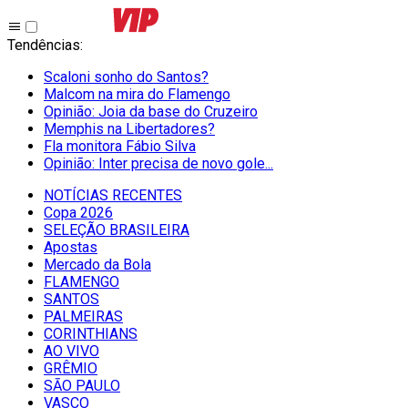
Tendências
:
Scaloni sonho do Santos?
Malcom na mira do Flamengo
Opinião: Joia da base do Cruzeiro
Memphis na Libertadores?
Fla monitora Fábio Silva
Opinião: Inter precisa de novo gole...
NOTÍCIAS RECENTES
Copa 2026
SELEÇÃO BRASILEIRA
Apostas
Mercado da Bola
FLAMENGO
SANTOS
PALMEIRAS
CORINTHIANS
AO VIVO
GRÊMIO
SĀO PAULO
VASCO