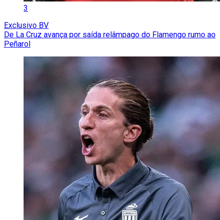
3
Exclusivo BV
De La Cruz avança por saída relâmpago do Flamengo rumo ao
Peñarol