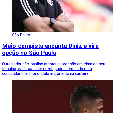
São Paulo
Meio-campista encanta Diniz e vira
opção no São Paulo
O treinador são-paulino afastou a pressão em cima do seu
trabalho, está bastante prestigiado e tem tudo para
conquistar o primeiro título importante na carreira