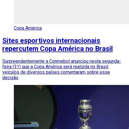
Copa América
Sites esportivos internacionais
repercutem Copa América no Brasil
Surpreendentemente a Conmebol anunciou nesta segunda-
feira (31) que a Copa América será realizda no Brasil;
veículos de diversos países comentaram sobre essa
decisão