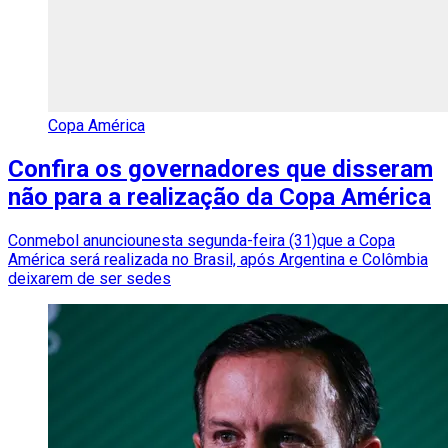
Copa América
Confira os governadores que disseram
não para a realização da Copa América
Conmebol anunciounesta segunda-feira (31)que a Copa
América será realizada no Brasil, após Argentina e Colômbia
deixarem de ser sedes