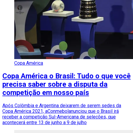
Copa América
Copa América o Brasil: Tudo o que você
precisa saber sobre a disputa da
competição em nosso país
Após Colômbia e Argentina deixarem de serem sedes da
Copa América 2021, aConmebolanunciou que o Brasil irá
receber a competição Sul-Americana de seleções, que
acontecerá entre 13 de junho a 9 de julho