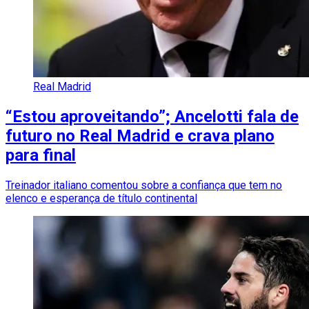
Real Madrid
“Estou aproveitando”; Ancelotti fala de
futuro no Real Madrid e crava plano
para final
Treinador italiano comentou sobre a confiança que tem no
elenco e esperança de título continental