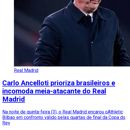
Real Madrid
Carlo Ancelloti prioriza brasileiros e
incomoda meia-atacante do Real
Madrid
Na noite de quinta-feira (3), o Real Madrid encarou oAthletic
Bilbao em confronto válido pelas quartas de final da Copa do
Rey