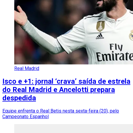
Real Madrid
Isco e +1: jornal ‘crava’ saída de estrela
do Real Madrid e Ancelotti prepara
despedida
Equipe enfrenta o Real Betis nesta sexta-feira (20), pelo
Campeonato Espanhol