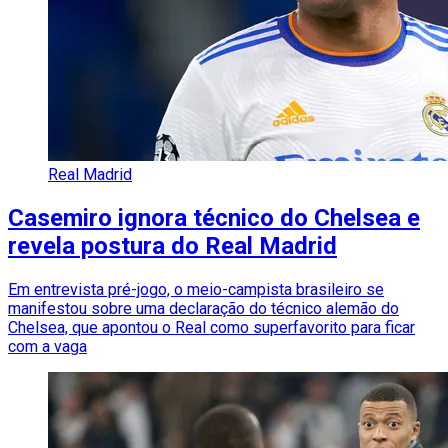
Real Madrid
Casemiro ignora técnico do Chelsea e
revela postura do Real Madrid
Em entrevista pré-jogo, o meio-campista brasileiro se
manifestou sobre uma declaração do técnico alemão do
Chelsea, que apontou o Real como superfavorito para ficar
com a vaga