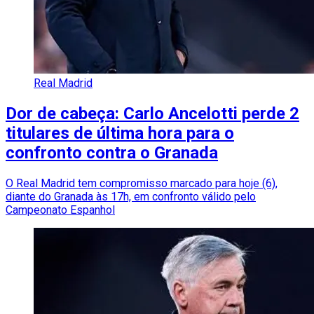
Real Madrid
Dor de cabeça: Carlo Ancelotti perde 2
titulares de última hora para o
confronto contra o Granada
O Real Madrid tem compromisso marcado para hoje (6),
diante do Granada às 17h, em confronto válido pelo
Campeonato Espanhol