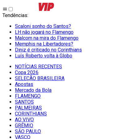
Tendências
:
Scaloni sonho do Santos?
LH não jogará no Flamengo
Malcom na mira do Flamengo
Memphis na Libertadores?
Diniz é criticado no Corinthians
Luís Roberto volta à Globo
NOTÍCIAS RECENTES
Copa 2026
SELEÇÃO BRASILEIRA
Apostas
Mercado da Bola
FLAMENGO
SANTOS
PALMEIRAS
CORINTHIANS
AO VIVO
GRÊMIO
SĀO PAULO
VASCO