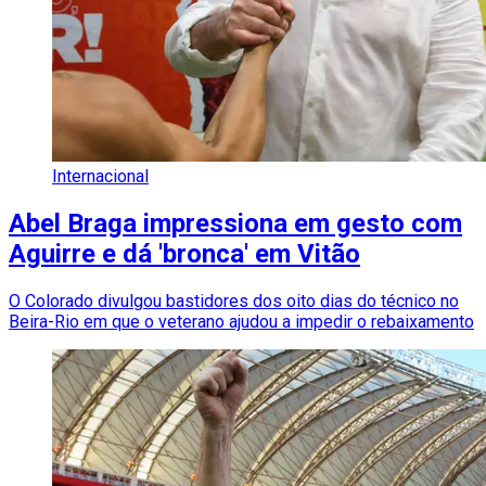
Internacional
Abel Braga impressiona em gesto com
Aguirre e dá 'bronca' em Vitão
O Colorado divulgou bastidores dos oito dias do técnico no
Beira-Rio em que o veterano ajudou a impedir o rebaixamento