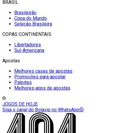
BRASIL
Brasileirão
Copa do Mundo
Seleção Brasileira
COPAS CONTINENTAIS
Libertadores
Sul-Americana
Apostas
Melhores casas de apostas
Promoções para apostar
Palpites
Melhores apps de apostas
JOGOS DE HOJE
Siga o canal do Bolavip no WhatsApp