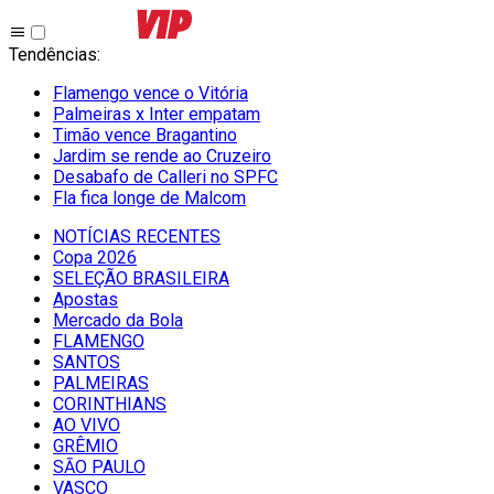
Tendências
:
Flamengo vence o Vitória
Palmeiras x Inter empatam
Timão vence Bragantino
Jardim se rende ao Cruzeiro
Desabafo de Calleri no SPFC
Fla fica longe de Malcom
NOTÍCIAS RECENTES
Copa 2026
SELEÇÃO BRASILEIRA
Apostas
Mercado da Bola
FLAMENGO
SANTOS
PALMEIRAS
CORINTHIANS
AO VIVO
GRÊMIO
SĀO PAULO
VASCO