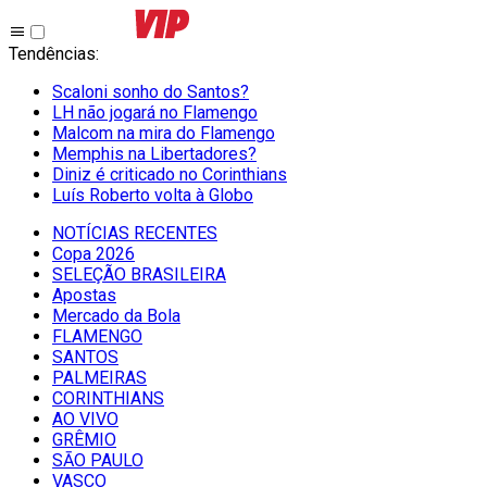
Tendências
:
Scaloni sonho do Santos?
LH não jogará no Flamengo
Malcom na mira do Flamengo
Memphis na Libertadores?
Diniz é criticado no Corinthians
Luís Roberto volta à Globo
NOTÍCIAS RECENTES
Copa 2026
SELEÇÃO BRASILEIRA
Apostas
Mercado da Bola
FLAMENGO
SANTOS
PALMEIRAS
CORINTHIANS
AO VIVO
GRÊMIO
SĀO PAULO
VASCO