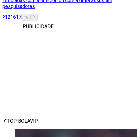
infectadas com a ômicron ou com a delta assustam
pesquisadores
1
2
16
17
18
PUBLICIDADE
TOP BOLAVIP