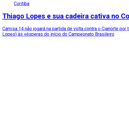
Coritiba
Thiago Lopes e sua cadeira cativa no Co
Camisa 14 não jogará na partida de volta contra o Cianorte po
Lopes) às vésperas do início do Campeonato Brasileiro