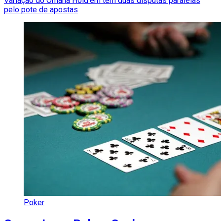
Variação do Omaha Hold'em tem duas disputas paralelas
pelo pote de apostas
Poker