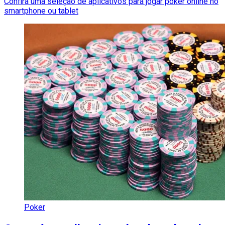
Confira uma seleção de aplicativos para jogar poker online no
smartphone ou tablet
Poker