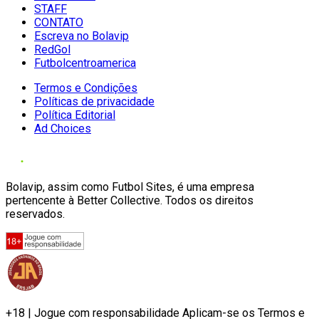
STAFF
CONTATO
Escreva no Bolavip
RedGol
Futbolcentroamerica
Termos e Condições
Políticas de privacidade
Política Editorial
Ad Choices
Bolavip, assim como Futbol Sites, é uma empresa
pertencente à Better Collective. Todos os direitos
reservados.
+18 | Jogue com responsabilidade Aplicam-se os Termos e