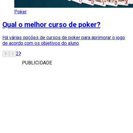
Poker
Qual o melhor curso de poker?
Há várias opções de cursos de poker para aprimorar o jogo
de acordo com os objetivos do aluno
2
1
PUBLICIDADE