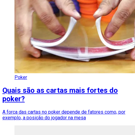
Poker
Quais são as cartas mais fortes do
poker?
A força das cartas no poker depende de fatores como, por
exemplo, a posição do jogador na mesa