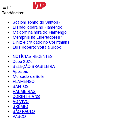
Tendências
:
Scaloni sonho do Santos?
LH não jogará no Flamengo
Malcom na mira do Flamengo
Memphis na Libertadores?
Diniz é criticado no Corinthians
Luís Roberto volta à Globo
NOTÍCIAS RECENTES
Copa 2026
SELEÇÃO BRASILEIRA
Apostas
Mercado da Bola
FLAMENGO
SANTOS
PALMEIRAS
CORINTHIANS
AO VIVO
GRÊMIO
SĀO PAULO
VASCO