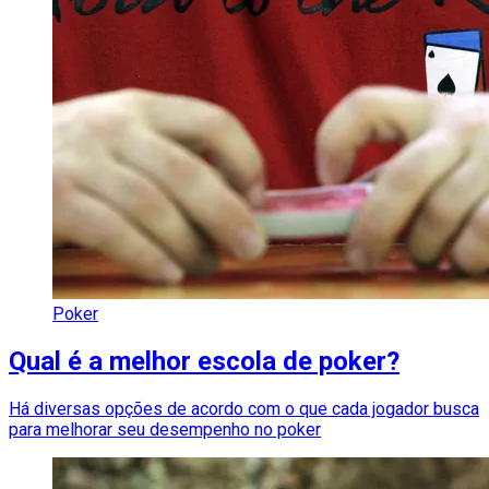
Poker
Qual é a melhor escola de poker?
Há diversas opções de acordo com o que cada jogador busca
para melhorar seu desempenho no poker