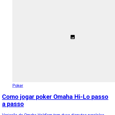
Poker
Como jogar poker Omaha Hi-Lo passo
a passo