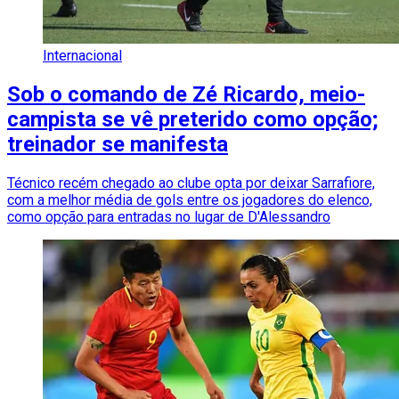
Internacional
Sob o comando de Zé Ricardo, meio-
campista se vê preterido como opção;
treinador se manifesta
Técnico recém chegado ao clube opta por deixar Sarrafiore,
com a melhor média de gols entre os jogadores do elenco,
como opção para entradas no lugar de D'Alessandro