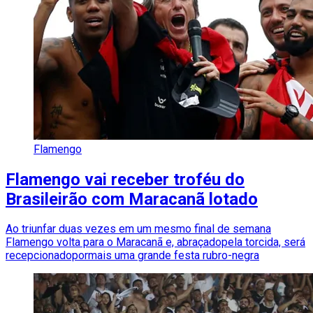
Flamengo
Flamengo vai receber troféu do
Brasileirão com Maracanã lotado
Ao triunfar duas vezes em um mesmo final de semana
Flamengo volta para o Maracanã e, abraçadopela torcida, será
recepcionadopormais uma grande festa rubro-negra