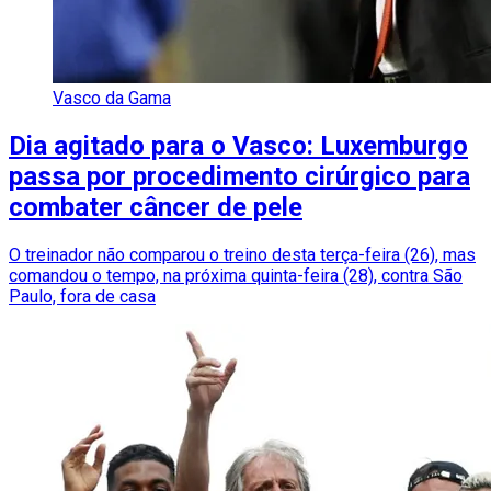
Vasco da Gama
Dia agitado para o Vasco: Luxemburgo
passa por procedimento cirúrgico para
combater câncer de pele
O treinador não comparou o treino desta terça-feira (26), mas
comandou o tempo, na próxima quinta-feira (28), contra São
Paulo, fora de casa