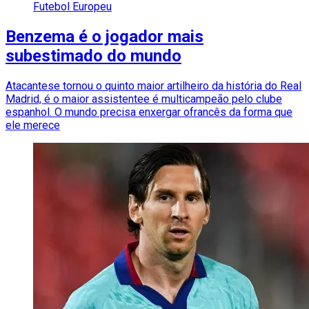
Futebol Europeu
Benzema é o jogador mais
subestimado do mundo
Atacantese tornou o quinto maior artilheiro da história do Real
Madrid, é o maior assistentee é multicampeão pelo clube
espanhol. O mundo precisa enxergar ofrancês da forma que
ele merece