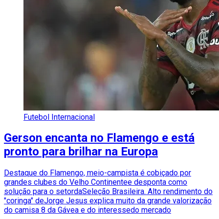
Futebol Internacional
Gerson encanta no Flamengo e está
pronto para brilhar na Europa
Destaque do Flamengo, meio-campista é cobiçado por
grandes clubes do Velho Continentee desponta como
solução para o setordaSeleção Brasileira. Alto rendimento do
"coringa" deJorge Jesus explica muito da grande valorização
do camisa 8 da Gávea e do interessedo mercado