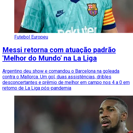
Futebol Europeu
Messi retorna com atuação padrão
'Melhor do Mundo' na La Liga
Argentino deu show e comandou o Barcelona na goleada
contra o Mallorca. Um gol, duas assistências, dribles
desconcertantes e prêmio de melhor em campo nos 4 a 0 em
retorno de La Liga pós-pandemia