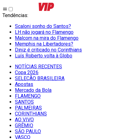
Tendências
:
Scaloni sonho do Santos?
LH não jogará no Flamengo
Malcom na mira do Flamengo
Memphis na Libertadores?
Diniz é criticado no Corinthians
Luís Roberto volta à Globo
NOTÍCIAS RECENTES
Copa 2026
SELEÇÃO BRASILEIRA
Apostas
Mercado da Bola
FLAMENGO
SANTOS
PALMEIRAS
CORINTHIANS
AO VIVO
GRÊMIO
SĀO PAULO
VASCO