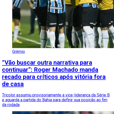
Grêmio
“Vão buscar outra narrativa para
continuar”: Roger Machado manda
recado para críticos após vitória fora
de casa
Tricolor assumiu provisoriamente a vice-liderança da Série B
e aguarda a partida do Bahia para definir sua posição ao fim
da rodada