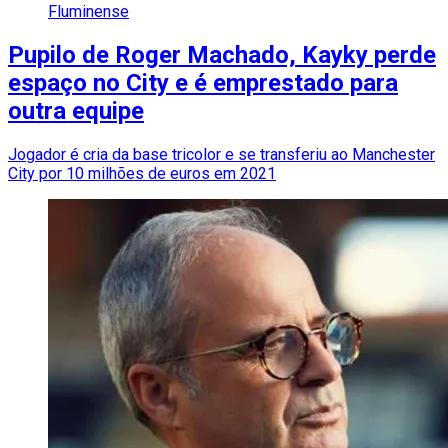
Fluminense
Pupilo de Roger Machado, Kayky perde
espaço no City e é emprestado para
outra equipe
Jogador é cria da base tricolor e se transferiu ao Manchester
City por 10 milhões de euros em 2021