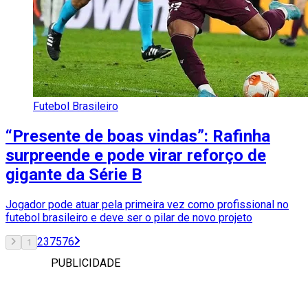
Futebol Brasileiro
“Presente de boas vindas”: Rafinha
surpreende e pode virar reforço de
gigante da Série B
Jogador pode atuar pela primeira vez como profissional no
futebol brasileiro e deve ser o pilar de novo projeto
2
3
75
76
1
PUBLICIDADE