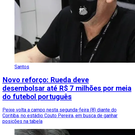
Santos
Novo reforço: Rueda deve
desembolsar até R$ 7 milhões por meia
do futebol português
Peixe volta a campo nesta segunda-feira (8) diante do
Coritiba, no estádio Couto Pereira, em busca de ganhar
posições na tabela