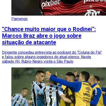
Flamengo
“Chance muito maior que o Rodinei”:
Marcos Braz abre o jogo sobre
situação de atacante
Dirigente concedeu entrevista ao podcast do “Coluna do Fla”
e falou sobre alguns jogadores do atual elenco. Neste
sábado (6), Rubro-Negro visita o São Paulo