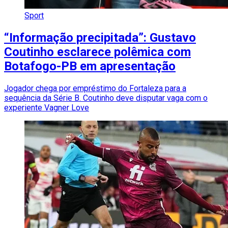
Sport
“Informação precipitada”: Gustavo
Coutinho esclarece polêmica com
Botafogo-PB em apresentação
Jogador chega por empréstimo do Fortaleza para a
sequência da Série B. Coutinho deve disputar vaga com o
experiente Vagner Love