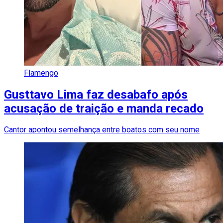
Flamengo
Gusttavo Lima faz desabafo após
acusação de traição e manda recado
Cantor apontou semelhança entre boatos com seu nome