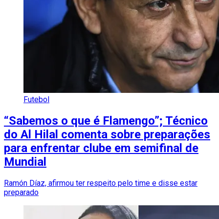
Futebol
“Sabemos o que é Flamengo”; Técnico
do Al Hilal comenta sobre preparações
para enfrentar clube em semifinal de
Mundial
Ramón Díaz, afirmou ter respeito pelo time e disse estar
preparado