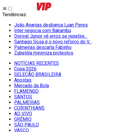
Tendências
:
João Ananias desbanca Luan Peres
Inter negocia com Bakambu
Dorival Júnior vê erros se repetire...
Santiago Sosa é o novo reforço do V...
Palmeiras descarta Fabinho
Zubeldía minimiza protestos
NOTÍCIAS RECENTES
Copa 2026
SELEÇÃO BRASILEIRA
Apostas
Mercado da Bola
FLAMENGO
SANTOS
PALMEIRAS
CORINTHIANS
AO VIVO
GRÊMIO
SĀO PAULO
VASCO