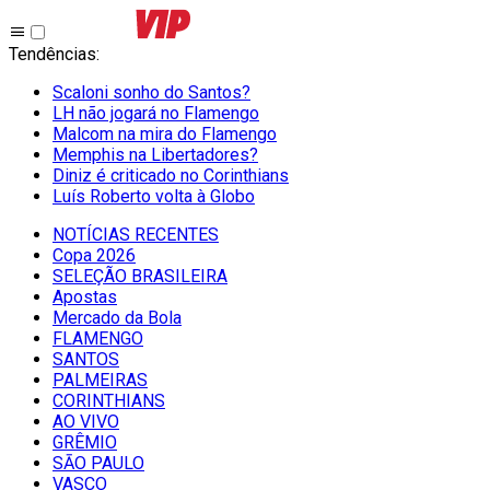
Tendências
:
Scaloni sonho do Santos?
LH não jogará no Flamengo
Malcom na mira do Flamengo
Memphis na Libertadores?
Diniz é criticado no Corinthians
Luís Roberto volta à Globo
NOTÍCIAS RECENTES
Copa 2026
SELEÇÃO BRASILEIRA
Apostas
Mercado da Bola
FLAMENGO
SANTOS
PALMEIRAS
CORINTHIANS
AO VIVO
GRÊMIO
SĀO PAULO
VASCO