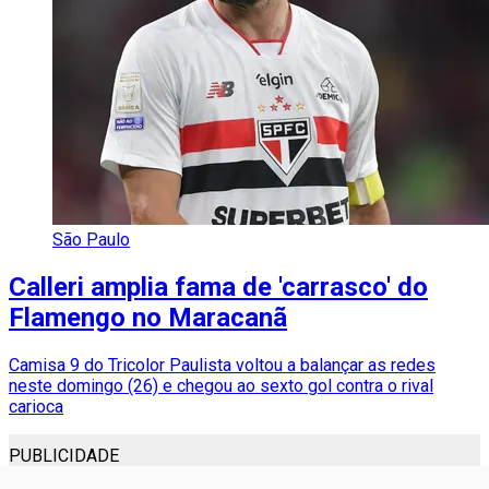
São Paulo
Calleri amplia fama de 'carrasco' do
Flamengo no Maracanã
Camisa 9 do Tricolor Paulista voltou a balançar as redes
neste domingo (26) e chegou ao sexto gol contra o rival
carioca
PUBLICIDADE