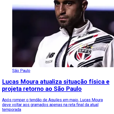
São Paulo
Lucas Moura atualiza situação física e
projeta retorno ao São Paulo
Após romper o tendão de Aquiles em maio, Lucas Moura
deve voltar aos gramados apenas na reta final da atual
temporada