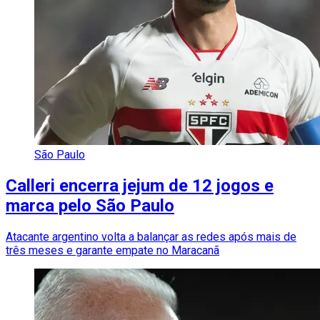
São Paulo
Calleri encerra jejum de 12 jogos e
marca pelo São Paulo
Atacante argentino volta a balançar as redes após mais de
três meses e garante empate no Maracanã