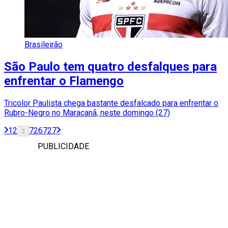
Brasileirão
São Paulo tem quatro desfalques para
enfrentar o Flamengo
Tricolor Paulista chega bastante desfalcado para enfrentar o
Rubro-Negro no Maracanã, neste domingo (27)
1
2
726
727
3
PUBLICIDADE