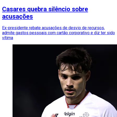
Casares quebra silêncio sobre
acusações
Ex-presidente rebate acusações de desvio de recursos,
admite gastos pessoais com cartão corporativo e diz ter sido
vítima