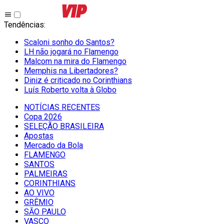
Tendências
:
Scaloni sonho do Santos?
LH não jogará no Flamengo
Malcom na mira do Flamengo
Memphis na Libertadores?
Diniz é criticado no Corinthians
Luís Roberto volta à Globo
NOTÍCIAS RECENTES
Copa 2026
SELEÇÃO BRASILEIRA
Apostas
Mercado da Bola
FLAMENGO
SANTOS
PALMEIRAS
CORINTHIANS
AO VIVO
GRÊMIO
SĀO PAULO
VASCO