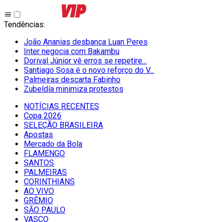
Tendências
:
João Ananias desbanca Luan Peres
Inter negocia com Bakambu
Dorival Júnior vê erros se repetire...
Santiago Sosa é o novo reforço do V...
Palmeiras descarta Fabinho
Zubeldía minimiza protestos
NOTÍCIAS RECENTES
Copa 2026
SELEÇÃO BRASILEIRA
Apostas
Mercado da Bola
FLAMENGO
SANTOS
PALMEIRAS
CORINTHIANS
AO VIVO
GRÊMIO
SĀO PAULO
VASCO