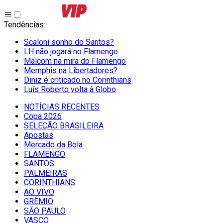
Tendências
:
Scaloni sonho do Santos?
LH não jogará no Flamengo
Malcom na mira do Flamengo
Memphis na Libertadores?
Diniz é criticado no Corinthians
Luís Roberto volta à Globo
NOTÍCIAS RECENTES
Copa 2026
SELEÇÃO BRASILEIRA
Apostas
Mercado da Bola
FLAMENGO
SANTOS
PALMEIRAS
CORINTHIANS
AO VIVO
GRÊMIO
SĀO PAULO
VASCO