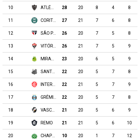
10
ATLÉTICO MINEIRO
28
20
8
4
8
11
CORITIBA
27
21
7
6
8
12
SÃO PAULO
26
20
7
5
8
13
VITÓRIA
26
21
7
5
9
14
MIRASSOL
23
20
6
5
9
15
SANTOS
22
20
5
7
8
16
INTERNACIONAL
22
21
5
7
9
17
GRÊMIO
22
20
5
7
8
18
VASCO DA GAMA
21
20
5
6
9
19
REMO
21
21
5
6
10
20
CHAPECOENSE
10
20
1
7
12