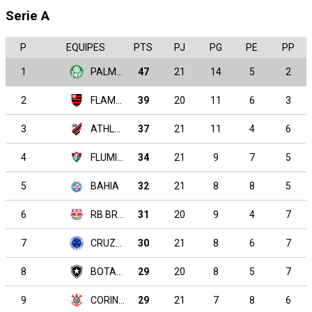
Serie A
P
EQUIPES
PTS
PJ
PG
PE
PP
1
PALMEIRAS
47
21
14
5
2
2
FLAMENGO
39
20
11
6
3
3
ATHLETICO PARANAENSE
37
21
11
4
6
4
FLUMINENSE
34
21
9
7
5
5
BAHIA
32
21
8
8
5
6
RB BRAGANTINO
31
20
9
4
7
7
CRUZEIRO
30
21
8
6
7
8
BOTAFOGO
29
20
8
5
7
9
CORINTHIANS
29
21
7
8
6