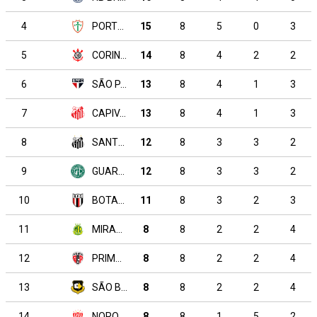
4
PORTUGUESA
15
8
5
0
3
5
CORINTHIANS
14
8
4
2
2
6
SÃO PAULO
13
8
4
1
3
7
CAPIVARIANO
13
8
4
1
3
8
SANTOS
12
8
3
3
2
9
GUARANI SP
12
8
3
3
2
10
BOTAFOGO SP
11
8
3
2
3
11
MIRASSOL
8
8
2
2
4
12
PRIMAVERA SP
8
8
2
2
4
13
SÃO BERNARDO
8
8
2
2
4
14
NOROESTE
8
8
1
5
2