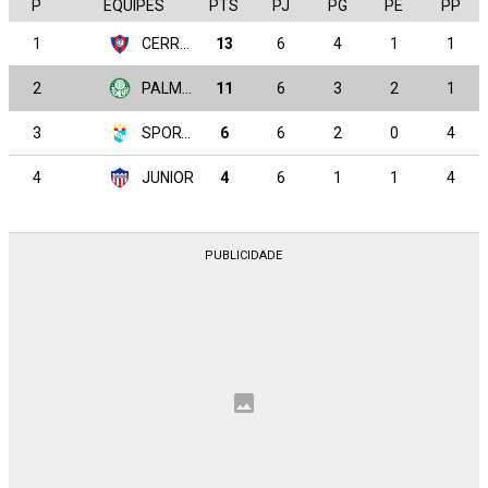
P
EQUIPES
PTS
PJ
PG
PE
PP
1
CERRO PORTEÑO
13
6
4
1
1
2
PALMEIRAS
11
6
3
2
1
3
SPORTING CRISTAL
6
6
2
0
4
4
JUNIOR
4
6
1
1
4