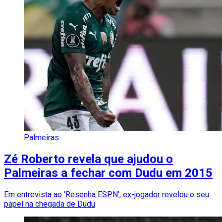
Palmeiras
Zé Roberto revela que ajudou o
Palmeiras a fechar com Dudu em 2015
Em entrevista ao 'Resenha ESPN', ex-jogador revelou o seu
papel na chegada de Dudu