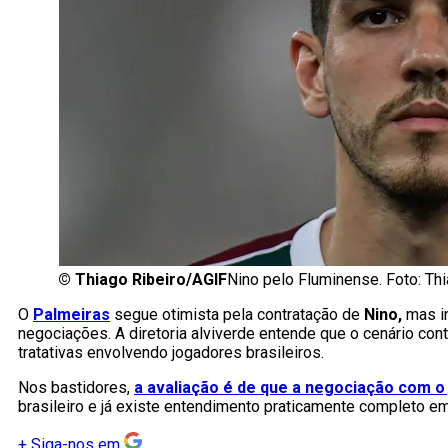
©
Thiago Ribeiro/AGIF
Nino pelo Fluminense. Foto: Th
O
Palmeiras
segue otimista pela contratação de
Nino,
mas in
negociações. A diretoria alviverde entende que o cenário cont
tratativas envolvendo jogadores brasileiros.
Nos bastidores,
a avaliação é de que a negociação com 
brasileiro e já existe entendimento praticamente completo em
+
Siga-nos em