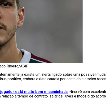
iago Ribeiro/AGIF
ternamente já existe um alerta ligado sobre uma possível mud
inua positivo, embora exista cautela por conta do histórico rec
o jogador está muito bem encaminhada
. Nino vê com excelent
 relação a tempo de contrato, salários, luvas e modelo do acor