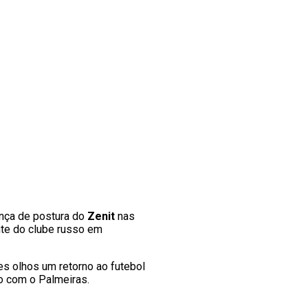
ança de postura do
Zenit
nas
ente do clube russo em
es olhos um retorno ao futebol
do com o Palmeiras.