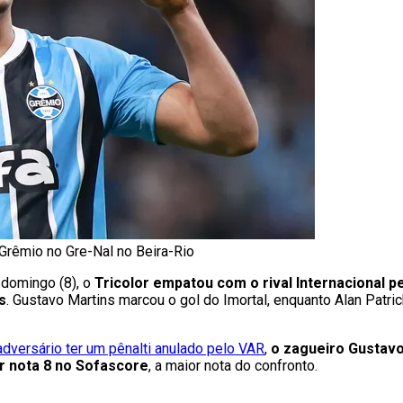
Grêmio no Gre-Nal no Beira-Rio
 domingo (8), o
Tricolor empatou com o rival Internacional pel
s
. Gustavo Martins marcou o gol do Imortal, enquanto Alan Patrick
adversário ter um pênalti anulado pelo VAR
,
o zagueiro Gustavo
r nota 8 no Sofascore
, a maior nota do confronto.