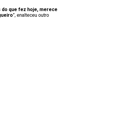
s do que fez hoje, merece
gueiro
”, enalteceu outro