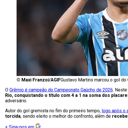
©
Maxi Franzoi/AGIF
Gustavo Martins marcou o gol do 
O
Grêmio é campeão do Campeonato Gaúcho de 2026
. Neste
Rio, conquistando o título com 4 a 1 na soma dos placare
adversário.
Autor do gol gremista no fim do primeiro tempo,
logo após o 
torcida
, sendo eleito o melhor do confronto, além de
recebe
+
Siga-nos em