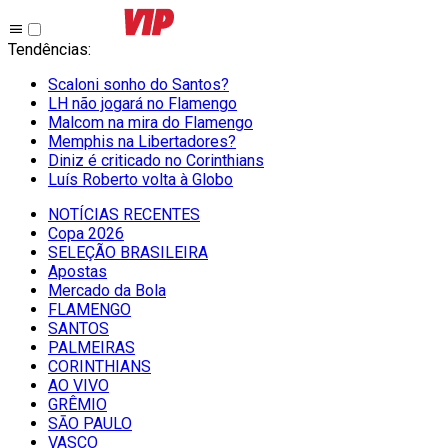
Tendências
:
Scaloni sonho do Santos?
LH não jogará no Flamengo
Malcom na mira do Flamengo
Memphis na Libertadores?
Diniz é criticado no Corinthians
Luís Roberto volta à Globo
NOTÍCIAS RECENTES
Copa 2026
SELEÇÃO BRASILEIRA
Apostas
Mercado da Bola
FLAMENGO
SANTOS
PALMEIRAS
CORINTHIANS
AO VIVO
GRÊMIO
SĀO PAULO
VASCO