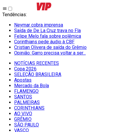
Tendências
:
Neymar cobra imprensa
Saída de De La Cruz trava no Fla
Felipe Melo fala sobre polêmica
Corinthians pede áudio à CBF
Cristian Olivera de saída do Grêmio
Opinião: Garro precisa voltar a ser...
NOTÍCIAS RECENTES
Copa 2026
SELEÇÃO BRASILEIRA
Apostas
Mercado da Bola
FLAMENGO
SANTOS
PALMEIRAS
CORINTHIANS
AO VIVO
GRÊMIO
SĀO PAULO
VASCO