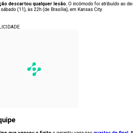
eção descartou qualquer lesão.
O incômodo foi atribuído ao de
sábado (11), às 22h (de Brasília), em Kansas City.
LICIDADE
quipe
uipe que venceu o Egito
e garantiu vaga nas
quartas de final
. 