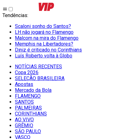
Tendências
:
Scaloni sonho do Santos?
LH não jogará no Flamengo
Malcom na mira do Flamengo
Memphis na Libertadores?
Diniz é criticado no Corinthians
Luís Roberto volta à Globo
NOTÍCIAS RECENTES
Copa 2026
SELEÇÃO BRASILEIRA
Apostas
Mercado da Bola
FLAMENGO
SANTOS
PALMEIRAS
CORINTHIANS
AO VIVO
GRÊMIO
SĀO PAULO
VASCO