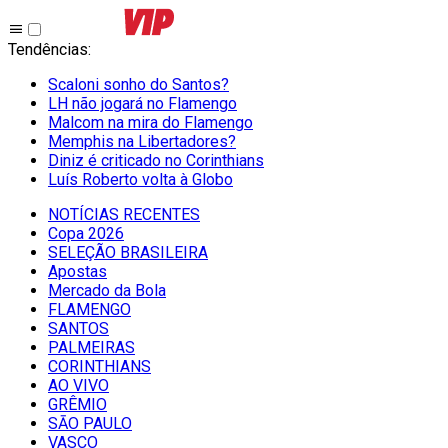
Tendências
:
Scaloni sonho do Santos?
LH não jogará no Flamengo
Malcom na mira do Flamengo
Memphis na Libertadores?
Diniz é criticado no Corinthians
Luís Roberto volta à Globo
NOTÍCIAS RECENTES
Copa 2026
SELEÇÃO BRASILEIRA
Apostas
Mercado da Bola
FLAMENGO
SANTOS
PALMEIRAS
CORINTHIANS
AO VIVO
GRÊMIO
SĀO PAULO
VASCO