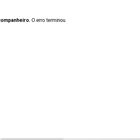
 companheiro.
O erro terminou