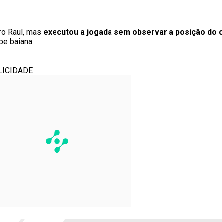
iro Raul, mas
executou a jogada sem observar a posição do
pe baiana.
LICIDADE