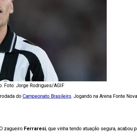
o. Foto: Jorge Rodrigues/AGIF
 rodada do
Campeonato Brasileiro
. Jogando na Arena Fonte Nova, 
 O zagueiro
Ferraresi
, que vinha tendo atuação segura, acabou