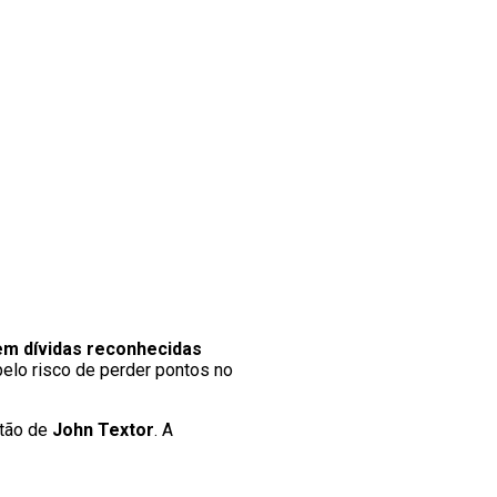
em dívidas reconhecidas
elo risco de perder pontos no
stão de
John Textor
. A