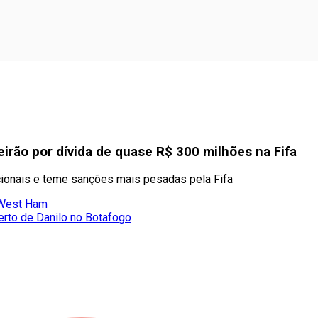
eirão por dívida de quase R$ 300 milhões na Fifa
acionais e teme sanções mais pesadas pela Fifa
o West Ham
erto de Danilo no Botafogo