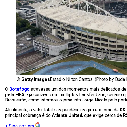
©
Getty Images
Estádio Nilton Santos. (Photo by Bud
O
Botafogo
atravessa um dos momentos mais delicados de s
pela FIFA
e já convive com múltiplos transfer bans, cenário
Brasileirão, como informou o jornalista Jorge Nicola pelo port
Atualmente, o valor total das pendências gira em torno de
R$ 
principal cobrança é do
Atlanta United
, que exige cerca de
R
+
Siga-nos em