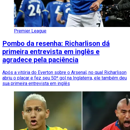
Premier League
Pombo da resenha: Richarlison dá
primeira entrevista em inglês e
agradece pela paciência
Após a vitória do Everton sobre o Arsenal, no qual Richarlison
abriu o placar e fez seu 50º gol na Inglaterra, ele também deu
sua primeira entrevista em inglês