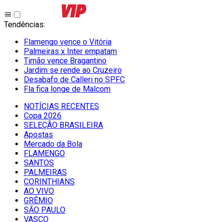
Tendências
:
Flamengo vence o Vitória
Palmeiras x Inter empatam
Timão vence Bragantino
Jardim se rende ao Cruzeiro
Desabafo de Calleri no SPFC
Fla fica longe de Malcom
NOTÍCIAS RECENTES
Copa 2026
SELEÇÃO BRASILEIRA
Apostas
Mercado da Bola
FLAMENGO
SANTOS
PALMEIRAS
CORINTHIANS
AO VIVO
GRÊMIO
SĀO PAULO
VASCO