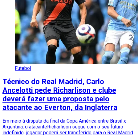
Futebol
Técnico do Real Madrid, Carlo
Ancelotti pede Richarlison e clube
deverá fazer uma proposta pelo
atacante ao Everton, da Inglaterra
Em meio à disputa da final da Copa América entre Brasil x
Argentina, o atacanteRicharlison segue com o seu futuro
indefinido; jogador poderá ser transferido para o Real Madrid