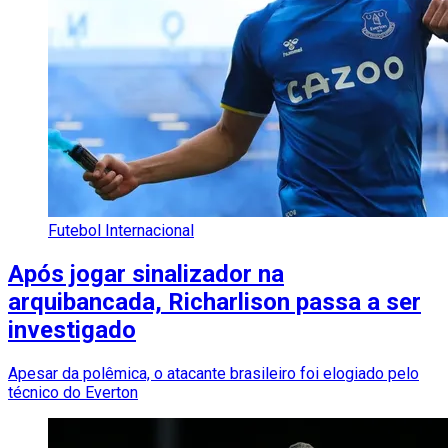
Futebol Internacional
Após jogar sinalizador na
arquibancada, Richarlison passa a ser
investigado
Apesar da polêmica, o atacante brasileiro foi elogiado pelo
técnico do Everton