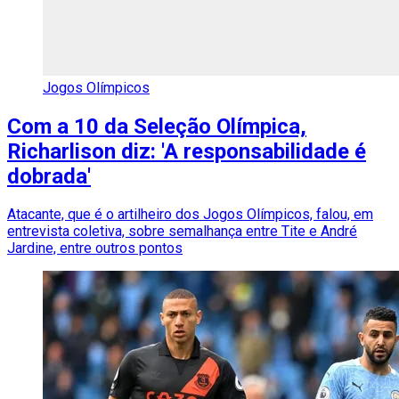
Jogos Olímpicos
Com a 10 da Seleção Olímpica,
Richarlison diz: 'A responsabilidade é
dobrada'
Atacante, que é o artilheiro dos Jogos Olímpicos, falou, em
entrevista coletiva, sobre semalhança entre Tite e André
Jardine, entre outros pontos