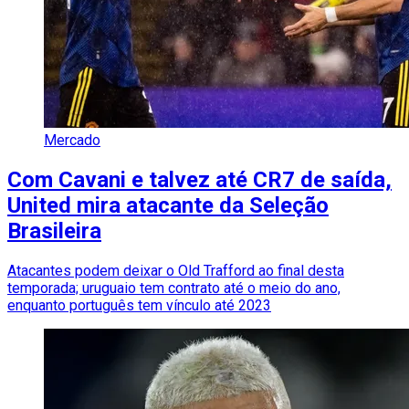
Mercado
Com Cavani e talvez até CR7 de saída,
United mira atacante da Seleção
Brasileira
Atacantes podem deixar o Old Trafford ao final desta
temporada; uruguaio tem contrato até o meio do ano,
enquanto português tem vínculo até 2023