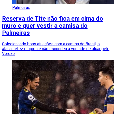
Palmeiras
Reserva de Tite não fica em cima do
muro e quer vestir a camisa do
Palmeiras
Colecionando boas atuações com a camisa do Brasil, o
atacantefez elogios e não escondeu a vontade de atuar pelo
Verdão