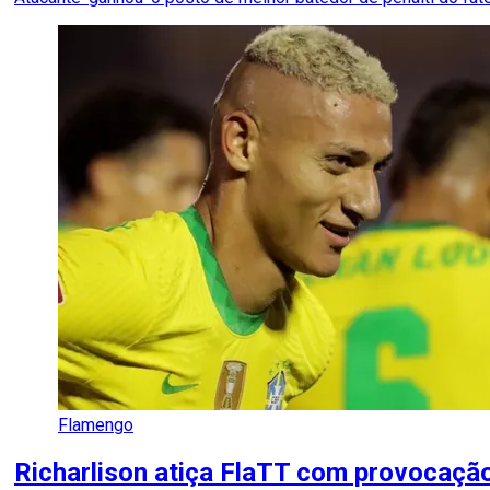
Flamengo
Richarlison atiça FlaTT com provocação