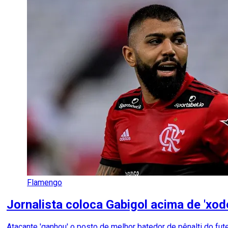
Flamengo
Jornalista coloca Gabigol acima de 'xod
Atacante 'ganhou' o posto de melhor batedor de pênalti do fut