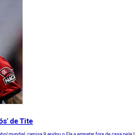
ós' de Tite
ebol mundial; camisa 9 ajudou o Fla a empatar fora de casa pela 