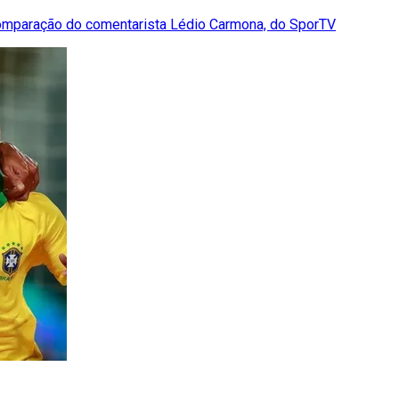
comparação do comentarista Lédio Carmona, do SporTV