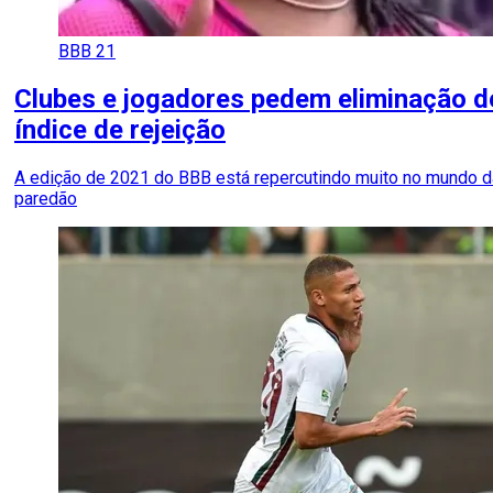
BBB 21
Clubes e jogadores pedem eliminação de
índice de rejeição
A edição de 2021 do BBB está repercutindo muito no mundo d
paredão