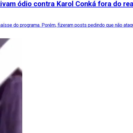
vam ódio contra Karol Conká fora do real
a saísse do programa. Porém, fizeram posts pedindo que não at