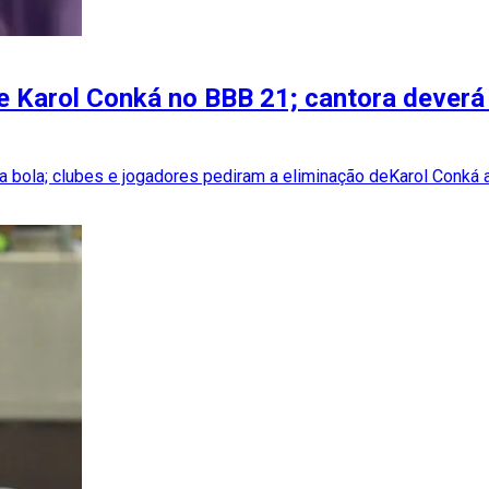
 Karol Conká no BBB 21; cantora deverá 
a bola; clubes e jogadores pediram a eliminação deKarol Conk