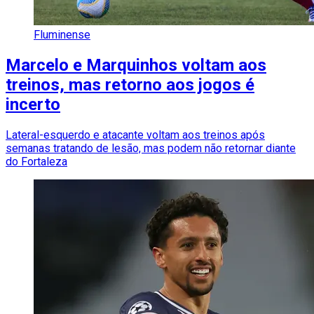
Fluminense
Marcelo e Marquinhos voltam aos
treinos, mas retorno aos jogos é
incerto
Lateral-esquerdo e atacante voltam aos treinos após
semanas tratando de lesão, mas podem não retornar diante
do Fortaleza