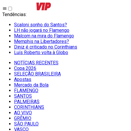
Tendências
:
Scaloni sonho do Santos?
LH não jogará no Flamengo
Malcom na mira do Flamengo
Memphis na Libertadores?
Diniz é criticado no Corinthians
Luís Roberto volta à Globo
NOTÍCIAS RECENTES
Copa 2026
SELEÇÃO BRASILEIRA
Apostas
Mercado da Bola
FLAMENGO
SANTOS
PALMEIRAS
CORINTHIANS
AO VIVO
GRÊMIO
SĀO PAULO
VASCO