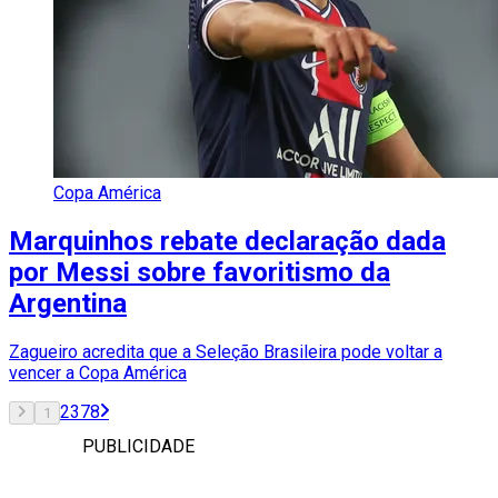
Copa América
Marquinhos rebate declaração dada
por Messi sobre favoritismo da
Argentina
Zagueiro acredita que a Seleção Brasileira pode voltar a
vencer a Copa América
2
3
7
8
1
PUBLICIDADE