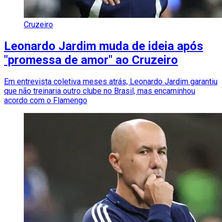
Cruzeiro
Leonardo Jardim muda de ideia após
"promessa de amor" ao Cruzeiro
Em entrevista coletiva meses atrás, Leonardo Jardim garantiu
que não treinaria outro clube no Brasil, mas encaminhou
acordo com o Flamengo