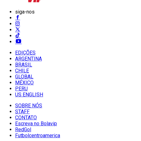
siga-nos
EDIÇÕES
ARGENTINA
BRASIL
CHILE
GLOBAL
MÉXICO
PERU
US ENGLISH
SOBRE NÓS
STAFF
CONTATO
Escreva no Bolavip
RedGol
Futbolcentroamerica