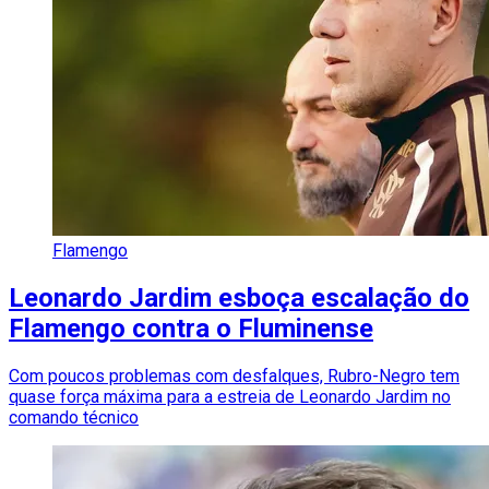
Flamengo
Leonardo Jardim esboça escalação do
Flamengo contra o Fluminense
Com poucos problemas com desfalques, Rubro-Negro tem
quase força máxima para a estreia de Leonardo Jardim no
comando técnico