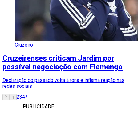
Cruzeiro
Cruzeirenses criticam Jardim por
possível negociação com Flamengo
Declaração do passado volta à tona e inflama reação nas
redes sociais
2
3
4
1
PUBLICIDADE