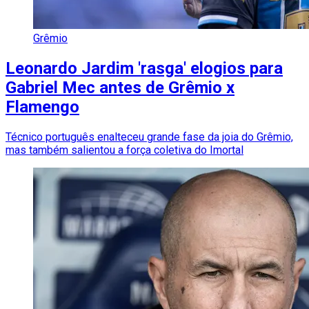
Grêmio
Leonardo Jardim 'rasga' elogios para
Gabriel Mec antes de Grêmio x
Flamengo
Técnico português enalteceu grande fase da joia do Grêmio,
mas também salientou a força coletiva do Imortal