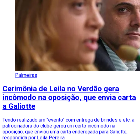
Palmeiras
Cerimônia de Leila no Verdão gera
incômodo na oposição, que envia carta
a Galiotte
Tendo realizado um "evento" com entrega de brindes e etc, a
patrocinadora do clube gerou um certo incômodo na
oposição, que enviou uma carta endereçada para Galiotte,
respondida por Leila Pereira