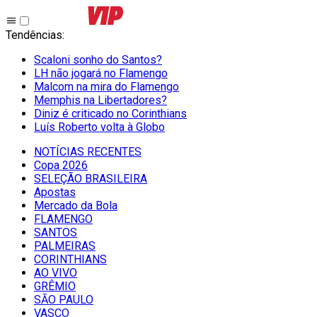
Tendências
:
Scaloni sonho do Santos?
LH não jogará no Flamengo
Malcom na mira do Flamengo
Memphis na Libertadores?
Diniz é criticado no Corinthians
Luís Roberto volta à Globo
NOTÍCIAS RECENTES
Copa 2026
SELEÇÃO BRASILEIRA
Apostas
Mercado da Bola
FLAMENGO
SANTOS
PALMEIRAS
CORINTHIANS
AO VIVO
GRÊMIO
SĀO PAULO
VASCO