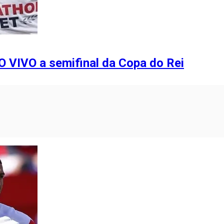
AO VIVO a semifinal da Copa do Rei