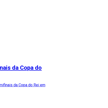
inais da Copa do
mifinais da Copa do Rei em