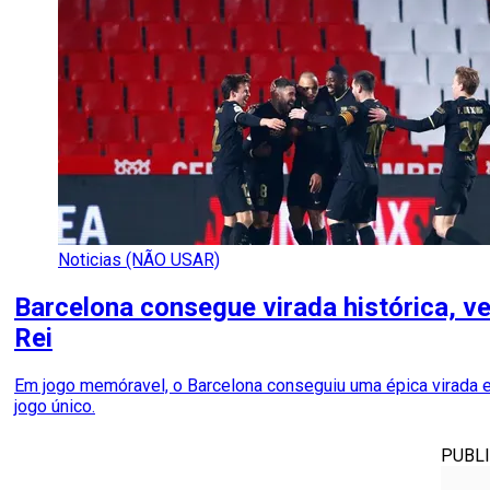
Noticias (NÃO USAR)
Barcelona consegue virada histórica, v
Rei
Em jogo memóravel, o Barcelona conseguiu uma épica virada e 
jogo único.
PUBL