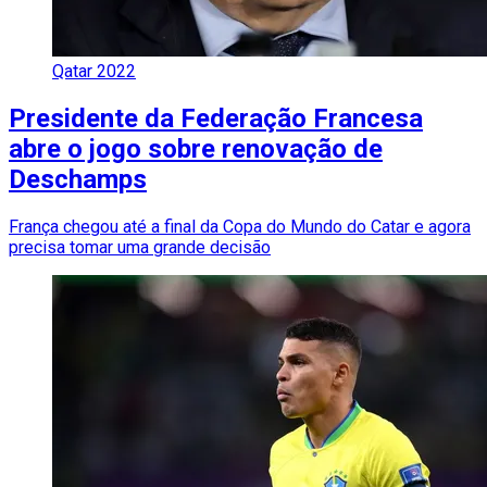
Qatar 2022
Presidente da Federação Francesa
abre o jogo sobre renovação de
Deschamps
França chegou até a final da Copa do Mundo do Catar e agora
precisa tomar uma grande decisão