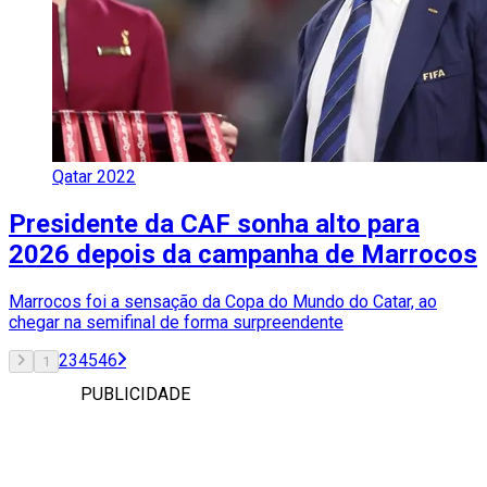
Qatar 2022
Presidente da CAF sonha alto para
2026 depois da campanha de Marrocos
Marrocos foi a sensação da Copa do Mundo do Catar, ao
chegar na semifinal de forma surpreendente
2
3
45
46
1
PUBLICIDADE