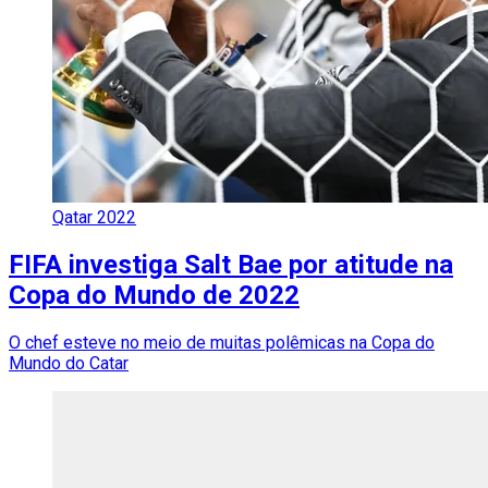
Qatar 2022
FIFA investiga Salt Bae por atitude na
Copa do Mundo de 2022
O chef esteve no meio de muitas polêmicas na Copa do
Mundo do Catar