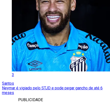
3
Santos
Neymar é vigiado pelo STJD e pode pegar gancho de até 6
meses
PUBLICIDADE