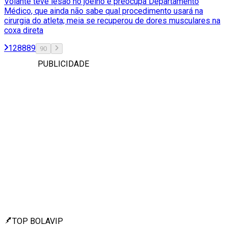
Volante teve lesão no joelho e preocupa Departamento
Médico, que ainda não sabe qual procedimento usará na
cirurgia do atleta; meia se recuperou de dores musculares na
coxa direta
1
2
88
89
90
PUBLICIDADE
TOP BOLAVIP